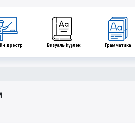
н дәрестәр
Визуаль һүҙлек
Грамматика
м