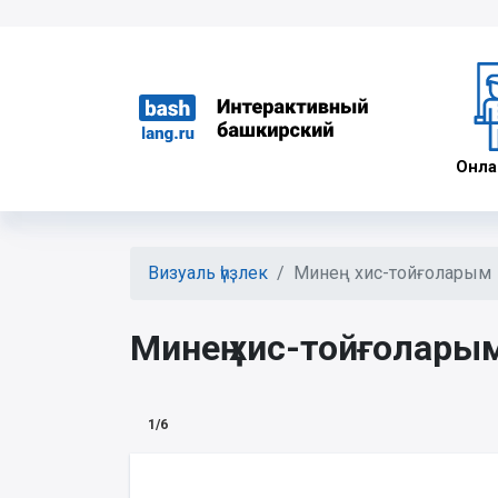
Онлай
Визуаль һүҙлек
Минең хис-тойғоларым
Минең хис-тойғолары
1/6