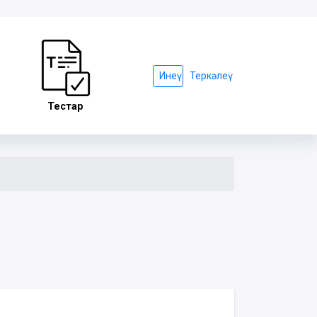
Инеү
Теркәлеү
Тестар