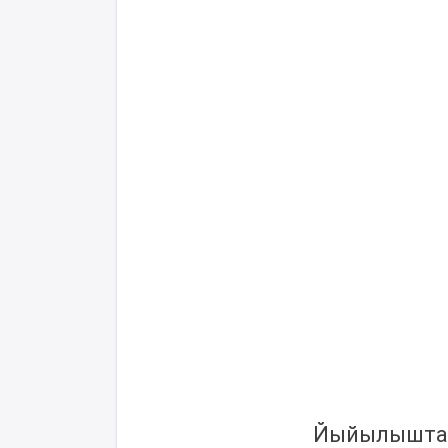
Йыйылышта х