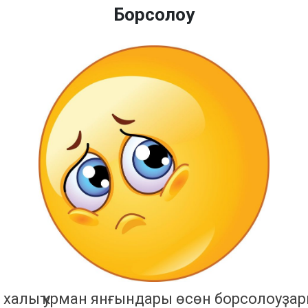
Борсолоу
алыҡ урман янғындары өсөн борсолоуҙар