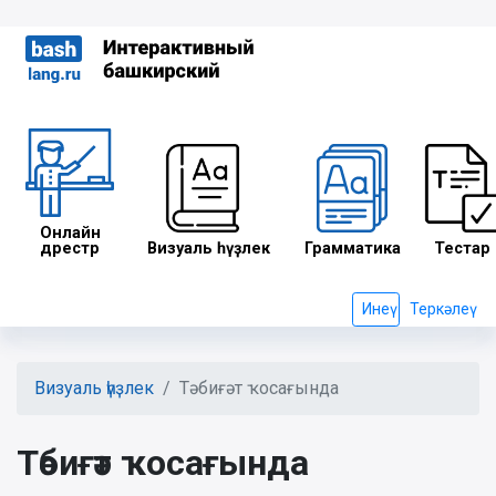
Онлайн
дәрестәр
Визуаль һүҙлек
Грамматика
Тестар
Инеү
Теркәлеү
Визуаль һүҙлек
Тәбиғәт ҡосағында
Тәбиғәт ҡосағында