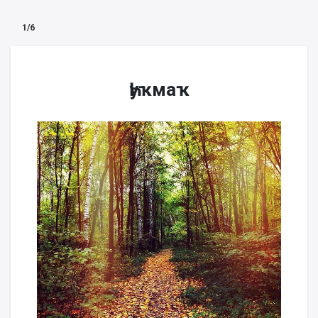
1/6
Һуҡмаҡ