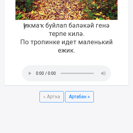
Һуҡмаҡ буйлап бәләкәй генә
терпе килә.
По тропинке идет маленький
ежик.
« Артҡа
Артабан »