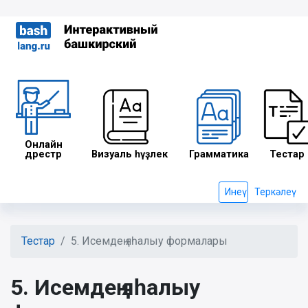
Онлайн
дәрестәр
Визуаль һүҙлек
Грамматика
Тестар
Инеү
Теркәлеү
Тестар
5. Исемдең яһалыу формалары
5. Исемдең яһалыу