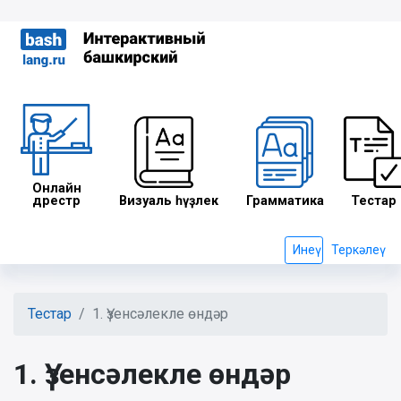
Онлайн
дәрестәр
Визуаль һүҙлек
Грамматика
Тестар
Инеү
Теркәлеү
Тестар
1. Үҙенсәлекле өндәр
1. Үҙенсәлекле өндәр