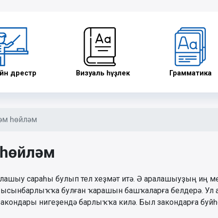
н дәрестәр
Визуаль һүҙлек
Грамматика
һәм һөйләм
 һөйләм
ашыу сараһы булып тел хеҙмәт итә. Ә аралашыуҙың иң м
н, ысынбарлыҡҡа булған ҡарашын башҡаларға белдерә. Ул
 закондары нигеҙендә барлыҡҡа килә. Был закондарға буй