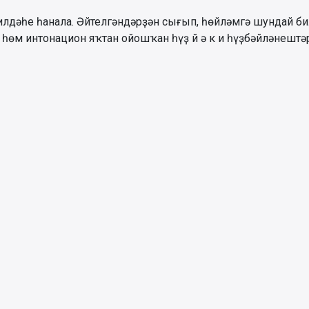
илдәһе һанала. Әйтелгәндәрҙән сығып, һөйләмгә шундай 
 һөм интонацион яҡтан ойошҡан һүҙ й ә к и һүҙбәйләнешт