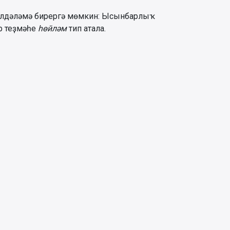
билдәләмә бирергә мөмкин: Ысынбарлыҡ
әр теҙмәһе
һөйләм
тип атала.