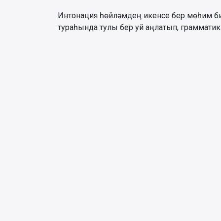
Интонация һөйләмдең икенсе бер мөһим б
тураһында тулы бер уй аңлатып, грамматик