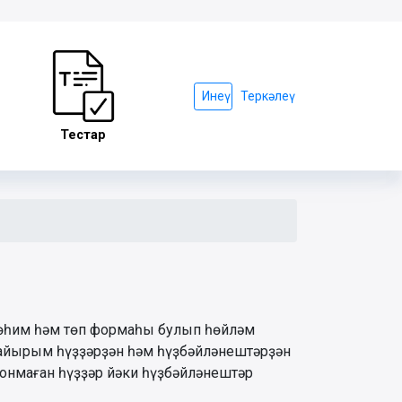
Инеү
Теркәлеү
Тестар
өһим һәм төп формаһы булып һөйләм
 айырым һүҙҙәрҙән һәм һүҙбәйләнештәрҙән
һонмаған һүҙҙәр йәки һүҙбәйләнештәр