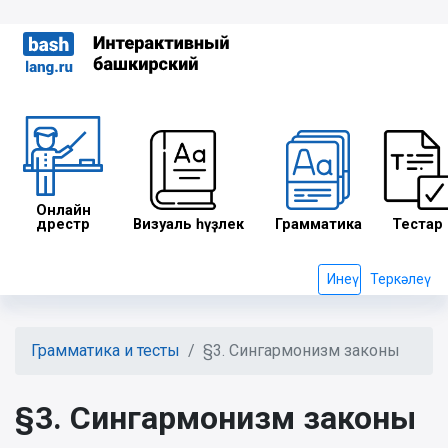
Онлайн
дәрестәр
Визуаль һүҙлек
Грамматика
Тестар
Инеү
Теркәлеү
Грамматика и тесты
§3. Сингармонизм законы
§3. Сингармонизм законы