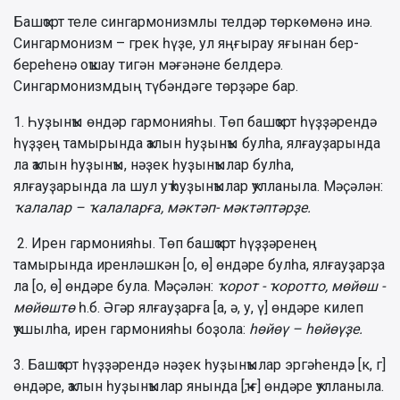
Башҡорт теле сингармонизмлы телдәр төркөмөнә инә.
Сингармонизм – грек һүҙе, ул яңғырау яғынан бер-
береһенә оҡшау тигән мәғәнәне белдерә.
Сингармонизмдың түбәндәге төрҙәре бар.
1. Һуҙынҡы өндәр гармонияһы. Төп башҡорт һүҙҙәрендә
һүҙҙең тамырында ҡалын һуҙынҡы булһа, ялғауҙарында
ла ҡалын һуҙынҡы, нәҙек һуҙынҡылар булһа,
ялғауҙарында ла шул уҡ һуҙынҡылар ҡулланыла. Мәҫәлән:
ҡалалар – ҡалаларға, мәктәп- мәктәптәрҙе.
2. Ирен гармонияһы. Төп башҡорт һүҙҙәренең
тамырында иренләшкән [о, ө] өндәре булһа, ялғауҙарҙа
ла [о, ө] өндәре була. Мәҫәлән:
ҡорот - ҡоротто, мөйөш -
мөйөштө
һ.б. Әгәр ялғауҙарға [а, ә, у, ү] өндәре килеп
ҡушылһа, ирен гармонияһы боҙола:
һөйөү – һөйөүҙе.
3. Башҡорт һүҙҙәрендә нәҙек һуҙынҡылар эргәһендә [к, г]
өндәре, ҡалын һуҙынҡылар янында [ҡ, ғ] өндәре ҡулланыла.