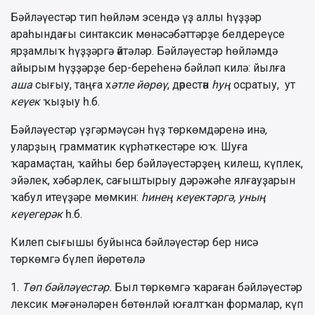
Бəйлəүестəр тип һөйлəм эсендə үҙ аллы һүҙҙəр
араһындағы синтаксик мөнəсəбəттəрҙе белдереүсе
ярҙамлыҡ һүҙҙəргə әйтəлəр. Бəйлəүестəр һөйлəмдə
айырым һүҙҙəрҙе бер-береһенə бəйлəп килə: йылға
аша
сығыу, таңға х
əтле йөрөү
, дәрестән
һуң
осратыу, ут
кеүек
ҡыҙыу һ.б.
Бəйлəүестəр үҙгəрмəүсəн һүҙ төркөмдəренə инə,
уларҙың грамматик күрһəткестəре юҡ. Шуға
ҡарамаҫтан, ҡайһы бер бəйлəүестəрҙең килеш, күплек,
эйəлек, хəбəрлек, сағыштырыу дəрəжəһе ялғауҙарын
ҡабул итеүҙəре мөмкин:
һинең кеүектəргə,
уның
кеүегерəк
һ.б.
Килеп сығышы буйынса бəйлəүестəр бер нисə
төркөмгə бүлеп йөрөтөлә.
1.
Төп бəйлəүестəр.
Был төркөмгə ҡараған бəйлəүестəр
лексик мəғəнəлəрен бөтөнлəй юғалтҡан формалар, күп