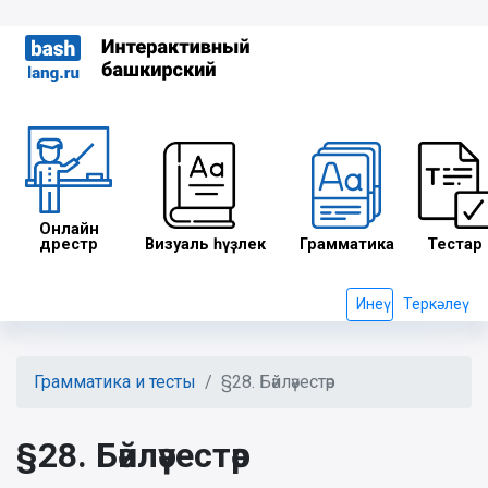
Онлайн
дәрестәр
Визуаль һүҙлек
Грамматика
Тестар
Инеү
Теркәлеү
Грамматика и тесты
§28. Бәйләүестәр
§28. Бәйләүестәр