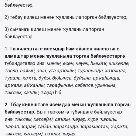
бəйлəүестəр;
2) төбəү килеш менəн ҡулланыла торған бəйлəүестəр;
3) сығанаҡ килеш менəн ҡулланыла торған
бəйлəүестəр.
1.
Төп килештəге исемдəр һəм эйəлек килештəге
алмаштар менəн ҡулланыла торған бəйлəүестəргə
түбəндəгелəр инə:
менəн,
өсөн, кеүек, һымаҡ, шикелле,
төҫлө, һайын, аша, үтə арҡылы,
тураһында, хаҡында,
турала, хаҡта, буйы, буйынса, буйына,
арҡаһында,
арҡала, айҡанлы, тарафынан, сəбəпле, урынына,
тиклем, саҡлы, ҡəҙəр
һ.б.
2.
Төбəү килештəге исемдəр менəн ҡулланыла торған
бəйлəүестəр
.
Был төркөмгə түбəндəге бəйлəүестəр
инə:
тиклем,
хəтле(м), саҡлы, ҡəҙəр, күрə, ҡаршы,
ҡарап, ҡарай, табан, ҡарағанда, ҡарамаҫтан, ҡарата,
тиклем, хəтле(м), саҡлы, ҡəҙəр.