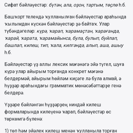
Сифат бəйлəүестəр:
бүтəн, ала, оҙон, тартым, төҫлө
һ.б.
Башҡорт телендə ҡулланылған бəйлəүестəр араһында
ҡылымдан күскəн бəйлəүестəр ҙə байтаҡ. Улар
түбəндəгелəр:
күрə, ҡарап,
ҡарамаҫтан, ҡарағанда,
ҡарай, ҡарата, ҡарамайынса, була, булып,
буйлап,
башлап, килеш, тип, ҡала, килгəндə, алып, аша, ашыу
һ.б.
Бəйлəүестəр үҙ аллы лексик мəғəнəгə эйə түгел, шуға
күрə улар айырым торғанда конкрет мəғəнə
белдермəй, айырым һөйлəм киҫəге лə була алмай, ə
һүҙҙəр араһындағы грамматик мөнəсəбəттəрҙе генə
белдерə.
Үҙҙəре бəйлəнгəн һүҙҙəрҙең ниндəй килеш
формаларында килеүенə ҡарап, бəйлəүестəр өс
төркөмгə бүленə:
1) төп һəм эйəлек килеш менəн ҡулланыла торған