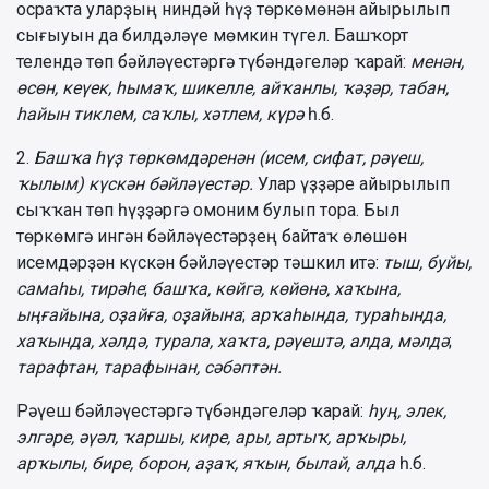
осраҡта уларҙың ниндəй һүҙ төркөмөнəн айырылып
сығыуын да билдəлəүе мөмкин түгел. Башҡорт
телендə төп бəйлəүестəргə түбəндəгелəр ҡарай:
менəн,
өсөн, кеүек, һымаҡ,
шикелле, айҡанлы, ҡəҙəр, табан,
һайын тиклем, саҡлы,
хəтлем, күрə
һ.б.
2.
Башҡа һүҙ төркөмдəренəн (исем, сифат, рəүеш,
ҡылым) күскəн бəйлəүестəр.
Улар үҙҙəре айырылып
сыҡҡан төп һүҙҙəргə омоним булып тора. Был
төркөмгə ингəн бəйлəүестəрҙең байтаҡ өлөшөн
исемдəрҙəн күскəн бəйлəүестəр тəшкил итə:
тыш, буйы,
самаһы, тирəһе
;
башҡа, көйгə, көйөнə, хаҡына,
ыңғайына,
оҙайға, оҙайына
;
арҡаһында,
тураһында,
хаҡында, хəлдə, турала, хаҡта, рəүештə, алда, мəлдə
;
тарафтан, тарафынан,
сəбəптəн.
Рəүеш бəйлəүестəргə түбəндəгелəр ҡарай:
һуң, элек,
элгəре, əүəл,
ҡаршы, кире, ары, артыҡ, арҡыры,
арҡылы, бире, борон, аҙаҡ, яҡын, былай, алда
һ.б.