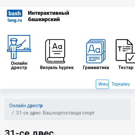
Онлайн
дәрестәр
Визуаль һүҙлек
Грамматика
Тестар
Инеү
Теркәлеү
Онлайн дәрестәр
31-се дәрес. Башҡортостанда спорт
31-се дәрес.