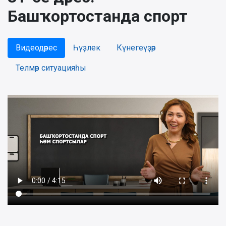
Башҡортостанда спорт
Видеодәрес
Һүҙлек
Күнегеүҙәр
Телмәр ситуацияһы